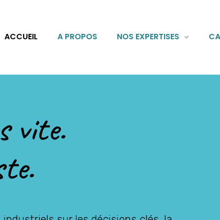
ACCUEIL
A PROPOS
NOS EXPERTISES
CA
 vite.
ste.
ndustriels sur les décisions clés, la